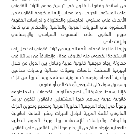
من اساتذة وفقهاء القانون في ترسيخ ودعم التراث القانوني
على المستوى العربي ، وما وصلت إليه المنظومة القانونية من
الأبحاث علي مستوي الماجستير والدكتوراة والدراسات الفقهية
المنشورة في الدوريات العربية والعالمية والأحكام في كافة
فروع القانون على المستوى السياسي والإجتماعي
وإيماناً منا بما قدمته الأمة العربية من تراث قانوني لم نصل إلى
الاستفادة القصوى منه لظروف عدة ، وإنطلاقاً من رسالتنا في
محاولة إيجاد مرجعية قانونية عربية وتبادل بين الدول من خلال
اجهزتها المختلفة جامعات وهيئات قضائية ونقابات محامين
وأندية للقضاة وتجمعات قانونية مختلفة وبما لديها من تراث
فإننا يسعدنا ويشرفنا أن نضع معاً اولي الخطوات لبناء منظومة
قانونية عربية يساهم فيها المشتغلين بالقانون لتكون نبراساً
وعوناً في إيجاد المرجعية القانوية العربية وتجميع وتدوين التراث
القانوني للأمة العربية لتبادل الخبرات ونشر الثقافة القانونية
والأبحاث والدراسات للإستفادة بها وربط العلوم النظرية
بالعملية وإيجاد مناخ من الإبداع عوناً لكل القائمين علي القانون
في الدول العربية لإعلاء وترسيخ مفاهيم العدالة الناجزة